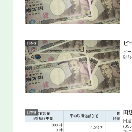
ピ
日本株
ピー
以前
田
日本株
田辺
(3
気に