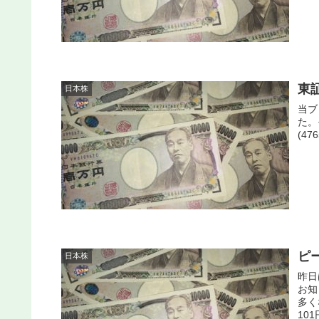
東
日本株
当ブ
た。
(4
ピ
日本株
昨日
お知
多く
10