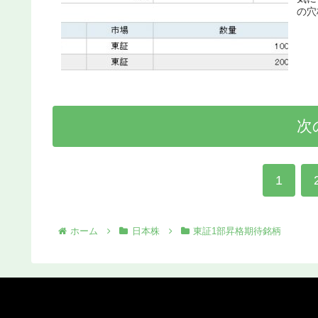
の穴
次
1
ホーム
日本株
東証1部昇格期待銘柄