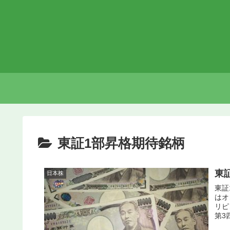
東証1部昇格期待銘柄
東
日本株
東証
はオ
リピ
第3