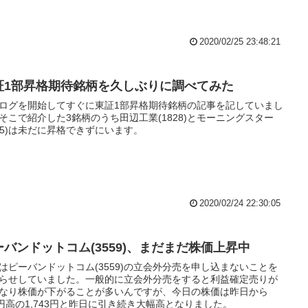
2020/02/25 23:48:21
証1部昇格期待銘柄を久しぶりに調べてみた
ログを開始してすぐに東証1部昇格期待銘柄の記事を記していまし
そこで紹介した3銘柄のうち田辺工業(1828)とモーニングスター
765)は未だに昇格できずにいます。
2020/02/24 22:30:05
ーバンドットコム(3559)、まだまだ株価上昇中
はピーバンドットコム(3559)の立会外分売を申し込まないことを
らせしていました。一般的に立会外分売をすると利益確定売りが
なり株価が下がることが多いんですが、今日の株価は昨日から
1円高の1,743円と昨日に引き続き大幅高となりました。