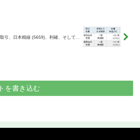
取引、日本精線 (5659)、利確、そして…
トを書き込む