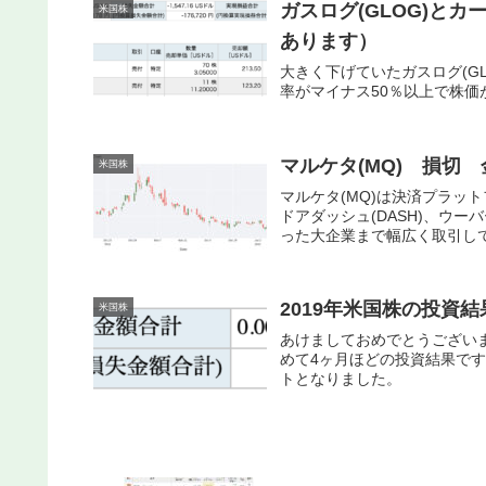
ガスログ(GLOG)と
米国株
あります）
大きく下げていたガスログ(GL
率がマイナス50％以上で株
マルケタ(MQ) 損切
米国株
マルケタ(MQ)は決済プラッ
ドアダッシュ(DASH)、ウーバ
った大企業まで幅広く取引し
2019年米国株の投資結
米国株
あけましておめでとうございま
めて4ヶ月ほどの投資結果ですが
トとなりました。