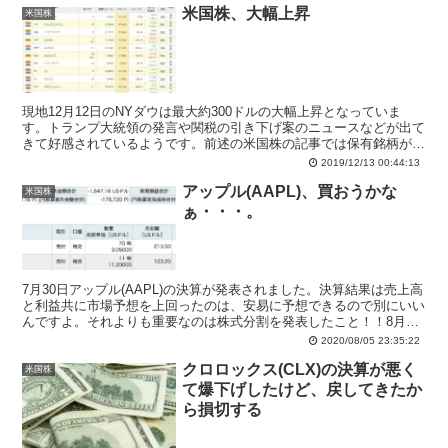
米国株、大幅上昇
米国株
現地12月12日のNYダウは最大約300ドルの大幅上昇となっていま
す。トランプ大統領の発言や関税の引き下げ案のニュースなどが出て
きて好感されているようです。前述の米国株の記事では保有銘柄がマ
イナス76ドルまで回復したことを報告していました。
2019/12/13 00:44:13
アップル(AAPL)、買おうかな
米国株
ぁ・・・。
7月30日アップル(AAPL)の決算が発表されました。決算結果は売上高
と利益共に市場予想を上回ったのは、安易に予想できるので別にいい
んですよ。それよりも重要なのは株式分割を発表したこと！！8月31
日から1対4の株式分割をするそうなんです。
2020/08/05 23:35:22
クロロックス(CLX)の決算が悪く
米国株
て爆下げしたけど、戻してきたか
ら損切する