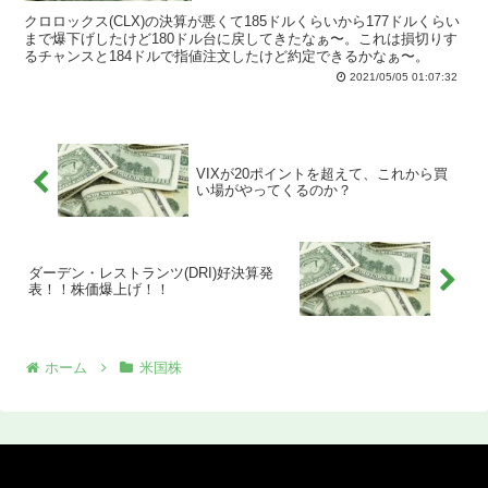
クロロックス(CLX)の決算が悪くて185ドルくらいから177ドルくらい
まで爆下げしたけど180ドル台に戻してきたなぁ〜。これは損切りす
るチャンスと184ドルで指値注文したけど約定できるかなぁ〜。
2021/05/05 01:07:32
VIXが20ポイントを超えて、これから買
い場がやってくるのか？
ダーデン・レストランツ(DRI)好決算発
表！！株価爆上げ！！
ホーム
米国株